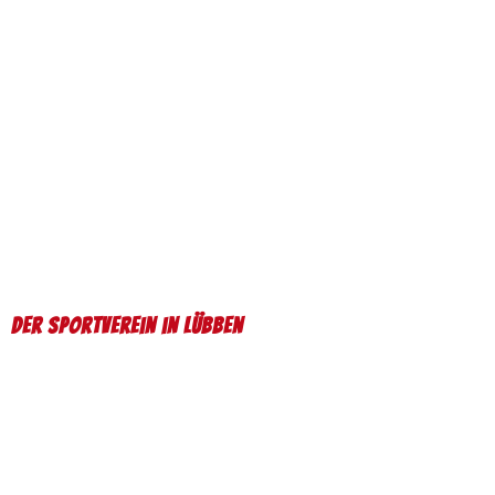
Der Sportverein in Lübben
Willkommen bei
TSG Lübben 65 e