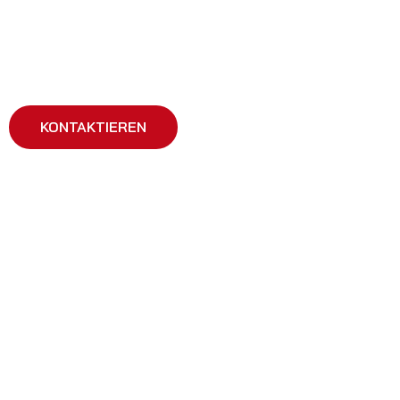
Die Turn-und Sportgemeinschaft Lübben 1965 mit fast 400 Mi
zahlenmäßig größte Sportverein der Stadt Lübben. Trete uns
KONTAKTIEREN