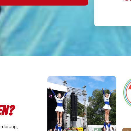
en?
orderung,