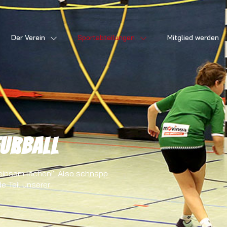
Der Verein
Sportabteilungen
Mitglied werden
fußball
einsam lachen!" Also schnapp
e Teil unserer