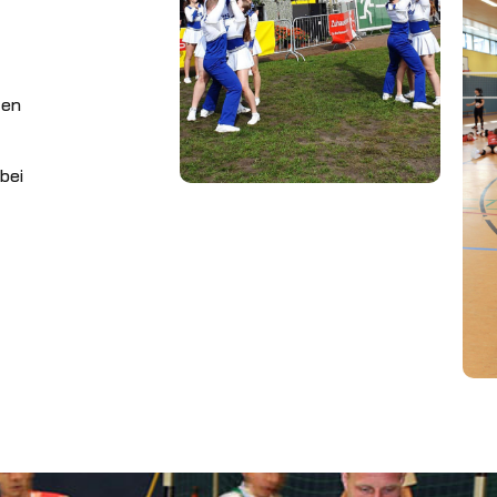
ten
bei