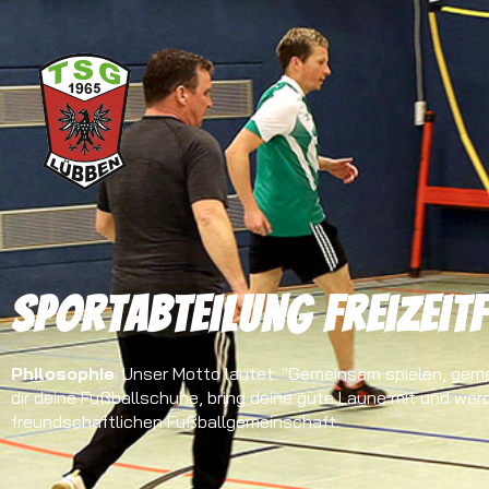
Sportabteilung Freizeit
Philosophie
: Unser Motto lautet: "Gemeinsam spielen, gem
dir deine Fußballschuhe, bring deine gute Laune mit und werd
freundschaftlichen Fußballgemeinschaft.