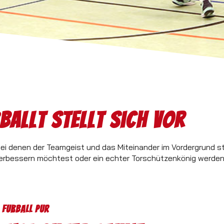
ßballt stellt sich vor
 bei denen der Teamgeist und das Miteinander im Vordergrund s
erbessern möchtest oder ein echter Torschützenkönig werden 
Fußball pur