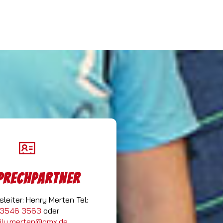
prechpartner
sleiter: Henry Merten Tel:
3546 3563
oder
ily.merten@gmx.de